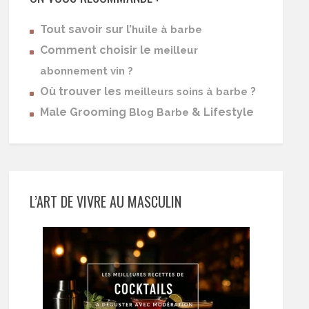
Tout savoir sur l’
huile à barbe
Comment choisir le
meilleur
abonnement vin ?
Où trouver les
?
meilleurs soins à barbe
Male Grooming
& Lifestyle
Blog Barbe
L’ART DE VIVRE AU MASCULIN