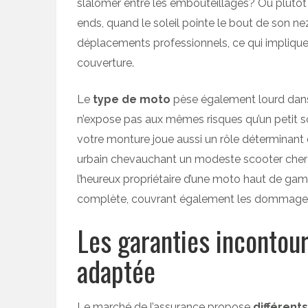
slalomer entre les embouteillages? Ou plutôt
ends, quand le soleil pointe le bout de son ne
déplacements professionnels, ce qui implique 
couverture.
Le
type de moto
pèse également lourd dans
n’expose pas aux mêmes risques qu’un petit sc
votre monture joue aussi un rôle déterminant d
urbain chevauchant un modeste scooter cherch
l’heureux propriétaire d’une moto haut de gam
complète, couvrant également les dommages
Les garanties incontou
adaptée
Le marché de l’assurance propose
différent