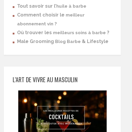
Tout savoir sur l’
huile à barbe
Comment choisir le
meilleur
abonnement vin ?
Où trouver les
?
meilleurs soins à barbe
Male Grooming
& Lifestyle
Blog Barbe
L’ART DE VIVRE AU MASCULIN