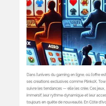
Dans l’univers du gaming en ligne, où l’offre es
ses créations exclusives comme PlinkoX, Tow
suivre les tendances — elle les crée. Ces jeux,
immersif, leur rythme dynamique et leur accessi
toujours en quête de nouveauté. En Côte d’I