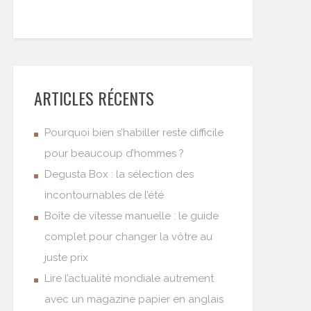
ARTICLES RÉCENTS
Pourquoi bien s’habiller reste difficile
pour beaucoup d’hommes ?
Degusta Box : la sélection des
incontournables de l’été
Boîte de vitesse manuelle : le guide
complet pour changer la vôtre au
juste prix
Lire l’actualité mondiale autrement
avec un magazine papier en anglais