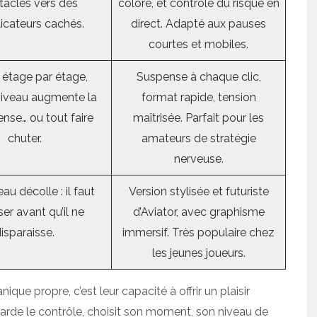
tacles vers des
coloré, et contrôle du risque en
licateurs cachés.
direct. Adapté aux pauses
courtes et mobiles.
étage par étage,
Suspense à chaque clic,
iveau augmente la
format rapide, tension
se… ou tout faire
maîtrisée. Parfait pour les
chuter.
amateurs de stratégie
nerveuse.
au décolle : il faut
Version stylisée et futuriste
er avant qu’il ne
d’Aviator, avec graphisme
isparaisse.
immersif. Très populaire chez
les jeunes joueurs.
ique propre, c’est leur capacité à offrir un plaisir
 garde le contrôle, choisit son moment, son niveau de