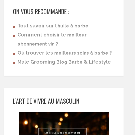
ON VOUS RECOMMANDE :
Tout savoir sur l’
huile à barbe
Comment choisir le
meilleur
abonnement vin ?
Où trouver les
?
meilleurs soins à barbe
Male Grooming
& Lifestyle
Blog Barbe
L’ART DE VIVRE AU MASCULIN