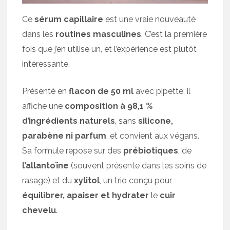
Ce
sérum capillaire
est une vraie nouveauté
dans les
routines masculines
. C’est la première
fois que j’en utilise un, et l’expérience est plutôt
intéressante.
Présenté en
flacon de 50 ml
avec pipette, il
affiche une
composition à 98,1 %
d’ingrédients naturels
, sans
silicone,
parabène ni parfum
, et convient aux végans.
Sa formule repose sur des
prébiotiques
, de
l’allantoïne
(souvent présente dans les soins de
rasage) et du
xylitol
, un trio conçu pour
équilibrer, apaiser et hydrater
le
cuir
chevelu
.