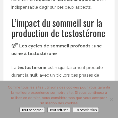
indispensable d’agir sur ces deux aspects.
L’impact du sommeil sur la
production de testostérone
😴 Les cycles de sommeil profonds : une
usine à testostérone
La
testostérone
est majoritairement produite
durant la
nuit
, avec un pic lors des phases de
sommeil profond. Un déficit en sommeil réduit
Comme tous les sites utilisons des cookies pour vous garantir
drastiquement les taux hormonaux et entraîne
la meilleure expérience sur notre site. Si vous continuez à
utiliser ce dernier, nous considérerons que vous acceptez
fatigue, irritabilité et baisse de libido
. Une
l'utilisation des cookies.
seule nuit trop courte peut déjà impacter votre
Tout accepter
Tout refuser
En savoir plus
équilibre hormonal.