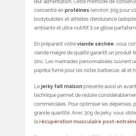
leur alimentation. Cette méthode de conserva
concentré en
protéines
(environ 30g pour 10
bodybuilders et athlètes d’endurance l’adopten
ambiante et ultra-nutritif, il se glisse parfait
En préparant votre
viande séchée
, vous co
viande maigre de qualité garantit un produit f
zinc. Les marinades personnalisées ouvrent un
paprika fumé pour les notes barbecue, ail et 
Le
jerky fait maison
présente aussi un avant
technique permet de réduire considérablemen
commerciales. Pour optimiser les dépenses, pr
grande quantité. Avec 30g de jerky, vous obte
la
récupération musculaire post-entraî