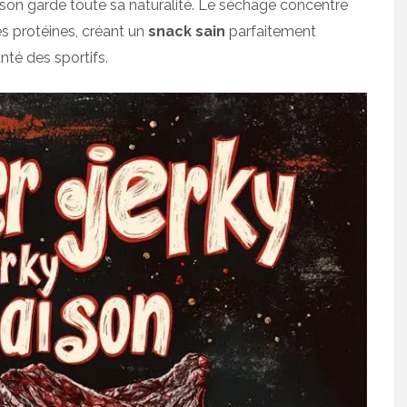
aison garde toute sa naturalité. Le séchage concentre
es protéines, créant un
snack sain
parfaitement
té des sportifs.