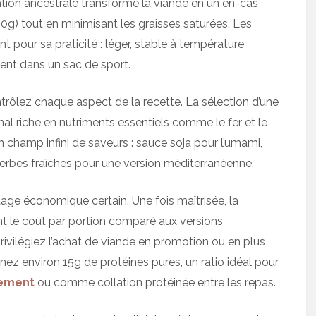
tion ancestrale transforme la viande en un en-cas
0g) tout en minimisant les graisses saturées. Les
t pour sa praticité : léger, stable à température
ement dans un sac de sport.
ntrôlez chaque aspect de la recette. La sélection d’une
inal riche en nutriments essentiels comme le fer et le
 champ infini de saveurs : sauce soja pour l’umami,
herbes fraîches pour une version méditerranéenne.
age économique certain. Une fois maîtrisée, la
t le coût par portion comparé aux versions
ivilégiez l’achat de viande en promotion ou en plus
nez environ 15g de protéines pures, un ratio idéal pour
nement
ou comme collation protéinée entre les repas.