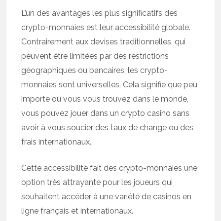
L’un des avantages les plus significatifs des
crypto-monnaies est leur accessibilité globale.
Contrairement aux devises traditionnelles, qui
peuvent être limitées par des restrictions
géographiques ou bancaires, les crypto-
monnaies sont universelles. Cela signifie que peu
importe où vous vous trouvez dans le monde,
vous pouvez jouer dans un crypto casino sans
avoir à vous soucier des taux de change ou des
frais internationaux.
Cette accessibilité fait des crypto-monnaies une
option très attrayante pour les joueurs qui
souhaitent accéder à une variété de casinos en
ligne français et internationaux.