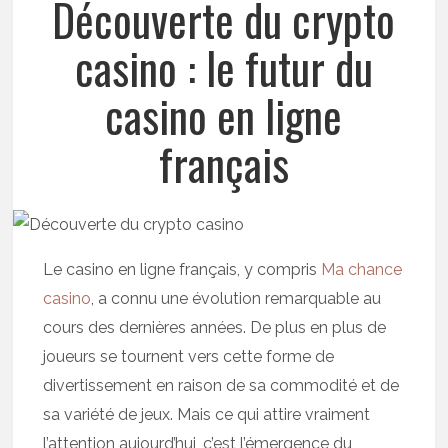
Découverte du crypto
casino : le futur du
casino en ligne
français
Le casino en ligne français, y compris
Ma chance
casino
, a connu une évolution remarquable au
cours des dernières années. De plus en plus de
joueurs se tournent vers cette forme de
divertissement en raison de sa commodité et de
sa variété de jeux. Mais ce qui attire vraiment
l’attention aujourd’hui, c’est l’émergence du