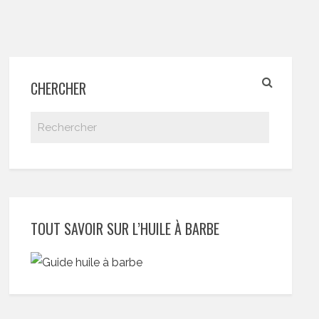
CHERCHER
TOUT SAVOIR SUR L’HUILE À BARBE