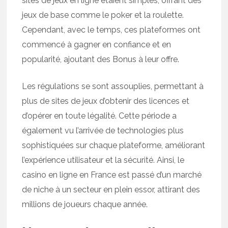
sites de jeux en ligne étaient simples, offrant des
jeux de base comme le poker et la roulette.
Cependant, avec le temps, ces plateformes ont
commencé à gagner en confiance et en
popularité, ajoutant des Bonus à leur offre.
Les régulations se sont assouplies, permettant à
plus de sites de jeux d’obtenir des licences et
d’opérer en toute légalité. Cette période a
également vu l’arrivée de technologies plus
sophistiquées sur chaque plateforme, améliorant
l’expérience utilisateur et la sécurité. Ainsi, le
casino en ligne en France est passé d’un marché
de niche à un secteur en plein essor, attirant des
millions de joueurs chaque année.