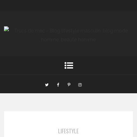
LIFESTYLE