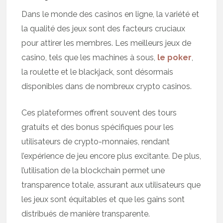
Dans le monde des casinos en ligne, la variété et
la qualité des jeux sont des facteurs cruciaux
pour attirer les membres. Les meilleurs jeux de
casino, tels que les machines à sous,
le poker
,
la roulette et le blackjack, sont désormais
disponibles dans de nombreux crypto casinos.
Ces plateformes offrent souvent des tours
gratuits et des bonus spécifiques pour les
utilisateurs de crypto-monnaies, rendant
l’expérience de jeu encore plus excitante. De plus,
l’utilisation de la blockchain permet une
transparence totale, assurant aux utilisateurs que
les jeux sont équitables et que les gains sont
distribués de manière transparente.