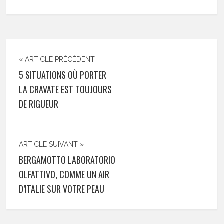
« ARTICLE PRÉCÉDENT
5 SITUATIONS OÙ PORTER
LA CRAVATE EST TOUJOURS
DE RIGUEUR
ARTICLE SUIVANT »
BERGAMOTTO LABORATORIO
OLFATTIVO, COMME UN AIR
D’ITALIE SUR VOTRE PEAU