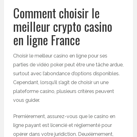
Comment choisir le
meilleur crypto casino
en ligne France
Choisir le meilleur casino en ligne pour ses
parties de vidéo poker peut être une tâche ardue,
surtout avec l’abondance d’options disponibles.
Cependant, lorsqu’il s’agit de choisir un une
plateforme casino, plusieurs critères peuvent
vous guider.
Premièrement, assurez-vous que le casino en
ligne payant est licencié et réglementé pour
opérer dans votre juridiction. Deuxièmement,