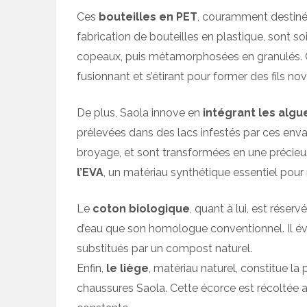
Ces
bouteilles en PET
, couramment destinée
fabrication de bouteilles en plastique, sont 
copeaux, puis métamorphosées en granulés. Ce
fusionnant et s’étirant pour former des fils no
De plus, Saola innove en
intégrant les algu
prélevées dans des lacs infestés par ces enva
broyage, et sont transformées en une précieu
l’EVA
, un matériau synthétique essentiel pour 
Le
coton biologique
, quant à lui, est réser
d’eau que son homologue conventionnel. Il évi
substitués par un compost naturel.
Enfin,
le liège
, matériau naturel, constitue la
chaussures Saola. Cette écorce est récoltée a