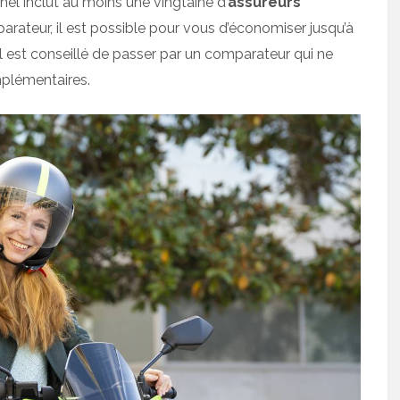
nel inclut au moins une vingtaine d’
assureurs
rateur, il est possible pour vous d’économiser jusqu’à
l est conseillé de passer par un comparateur qui ne
plémentaires.