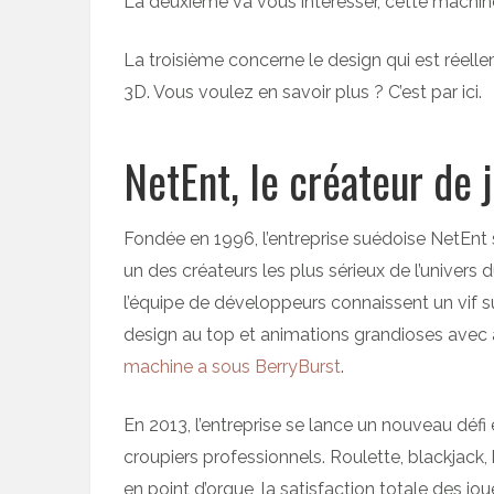
La deuxième va vous intéresser, cette machin
La troisième concerne le design qui est réell
3D. Vous voulez en savoir plus ? C’est par ici.
NetEnt, le créateur de 
Fondée en 1996, l’entreprise suédoise NetEnt
un des créateurs les plus sérieux de l’univers 
l’équipe de développeurs connaissent un vif su
design au top et animations grandioses avec à
machine a sous BerryBurst
.
En 2013, l’entreprise se lance un nouveau déf
croupiers professionnels. Roulette, blackjack,
en point d’orgue, la satisfaction totale des jou