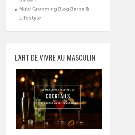
barbe
Male Grooming
&
Blog Barbe
Lifestyle
L’ART DE VIVRE AU MASCULIN