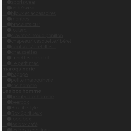
sportswear
unde'rwear
bijoux et accessoires
montres
bracelets cuir
foulard
cravate/ nœud papillon
chapeau/ casquette/ béret
ceintures/bretelles....
chaussettes
Lunettes de soleil
Le petit mec
maroquinerie
bagage
petite maroquinerie
sac homme
Les box homme
beauty box homme
beerbox
Box lifestyle
Box Spiritueux
food box
les box café
les boxs coquines