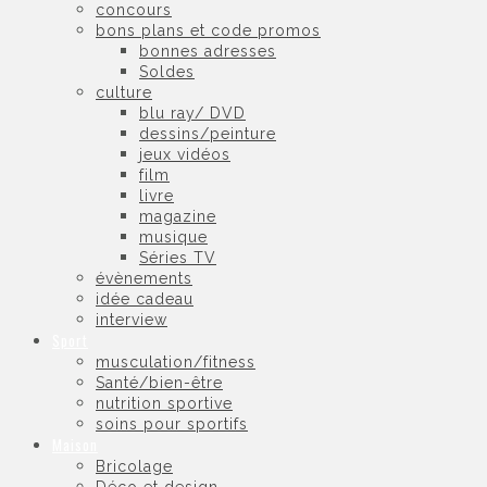
concours
bons plans et code promos
bonnes adresses
Soldes
culture
blu ray/ DVD
dessins/peinture
jeux vidéos
film
livre
magazine
musique
Séries TV
évènements
idée cadeau
interview
Sport
musculation/fitness
Santé/bien-être
nutrition sportive
soins pour sportifs
Maison
Bricolage