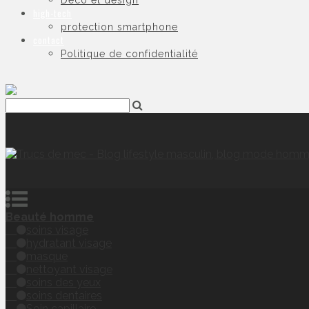
Déco et design
high-tech
protection smartphone
contact
Politique de confidentialité
Beauté homme
soins visage
hydratant visage
masque
nettoyant visage
soins des yeux
soins dentaires
Soin capillaire