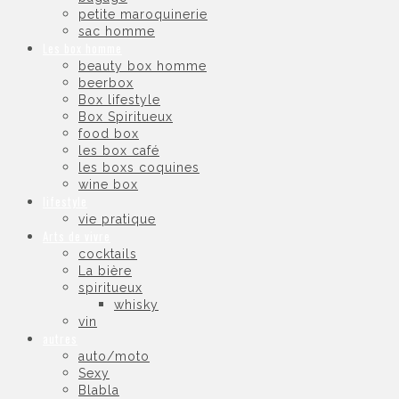
petite maroquinerie
sac homme
Les box homme
beauty box homme
beerbox
Box lifestyle
Box Spiritueux
food box
les box café
les boxs coquines
wine box
lifestyle
vie pratique
Arts de vivre
cocktails
La bière
spiritueux
whisky
vin
autres
auto/moto
Sexy
Blabla