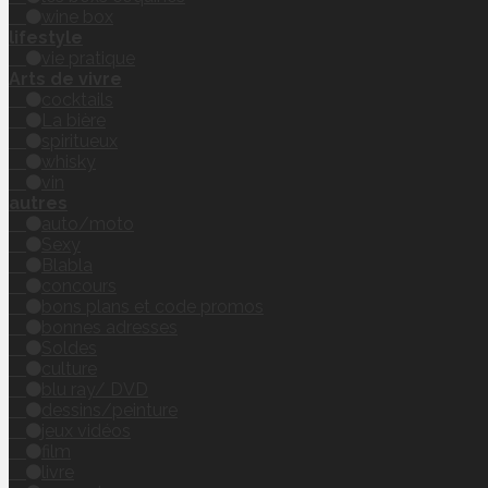
wine box
lifestyle
vie pratique
Arts de vivre
cocktails
La bière
spiritueux
whisky
vin
autres
auto/moto
Sexy
Blabla
concours
bons plans et code promos
bonnes adresses
Soldes
culture
blu ray/ DVD
dessins/peinture
jeux vidéos
film
livre