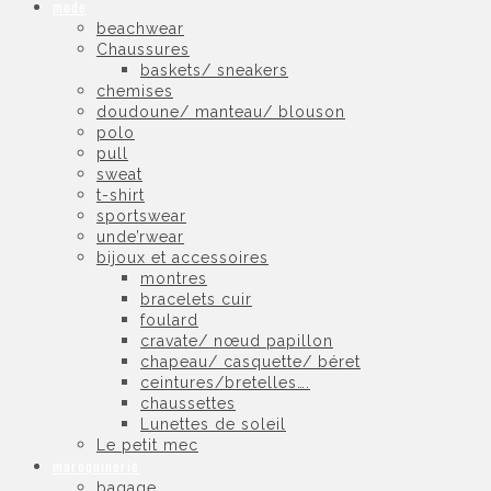
mode
beachwear
Chaussures
baskets/ sneakers
chemises
doudoune/ manteau/ blouson
polo
pull
sweat
t-shirt
sportswear
unde’rwear
bijoux et accessoires
montres
bracelets cuir
foulard
cravate/ nœud papillon
chapeau/ casquette/ béret
ceintures/bretelles….
chaussettes
Lunettes de soleil
Le petit mec
maroquinerie
bagage