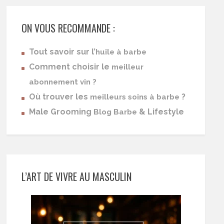
ON VOUS RECOMMANDE :
Tout savoir sur l’
huile à barbe
Comment choisir le
meilleur
abonnement vin ?
Où trouver les
?
meilleurs soins à barbe
Male Grooming
& Lifestyle
Blog Barbe
L’ART DE VIVRE AU MASCULIN