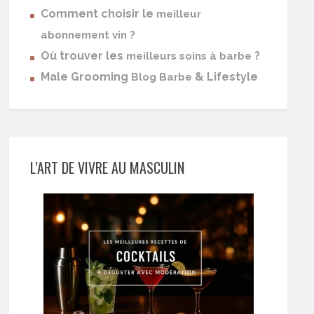
Comment choisir le
meilleur
abonnement vin ?
Où trouver les
?
meilleurs soins à barbe
Male Grooming
& Lifestyle
Blog Barbe
L’ART DE VIVRE AU MASCULIN