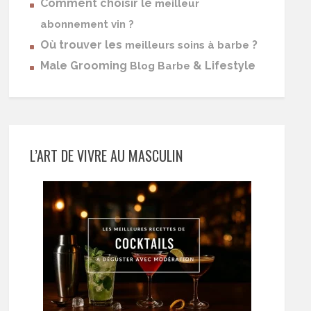
Comment choisir le
meilleur
abonnement vin ?
Où trouver les
?
meilleurs soins à barbe
Male Grooming
& Lifestyle
Blog Barbe
L’ART DE VIVRE AU MASCULIN