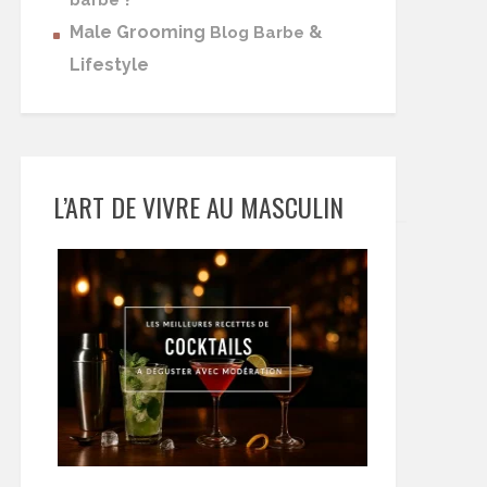
barbe
Male Grooming
&
Blog Barbe
Lifestyle
L’ART DE VIVRE AU MASCULIN