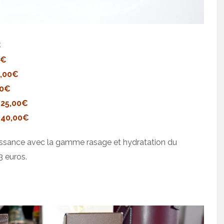
€
0€
8,00€
00€
–
25,00€
–
40,00€
aissance avec la gamme rasage et hydratation du
3 euros.