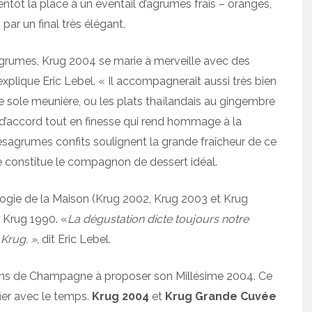
ntôt la place à un éventail d’agrumes frais – oranges,
ar un final très élégant.
d’agrumes, Krug 2004 se marie à merveille avec des
explique Eric Lebel. « Il accompagnerait aussi très bien
 une sole meunière, ou les plats thaïlandais au gingembre
e d’accord tout en finesse qui rend hommage à la
esagrumes confits soulignent la grande fraîcheur de ce
 constitue le compagnon de dessert idéal.
ilogie de la Maison (Krug 2002, Krug 2003 et Krug
 Krug 1990. «
La dégustation dicte toujours notre
Krug. »
, dit Eric Lebel.
sons de Champagne à proposer son Millésime 2004. Ce
ier avec le temps.
Krug 2004
et
Krug Grande Cuvée