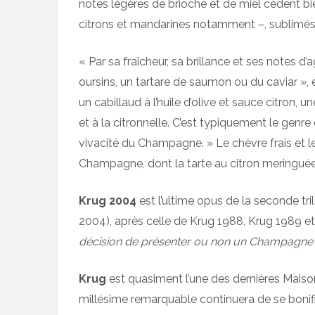
notes légères de brioche et de miel cèdent bie
citrons et mandarines notamment –, sublimés p
« Par sa fraîcheur, sa brillance et ses notes 
oursins, un tartare de saumon ou du caviar », 
un cabillaud à l’huile d’olive et sauce citron,
et à la citronnelle. C’est typiquement le genr
vivacité du Champagne. » Le chèvre frais et l
Champagne, dont la tarte au citron meringuée
Krug 2004
est l’ultime opus de la seconde tr
2004), après celle de Krug 1988, Krug 1989 et
décision de présenter ou non un Champagne 
Krug
est quasiment l’une des dernières Mai
millésime remarquable continuera de se bonif