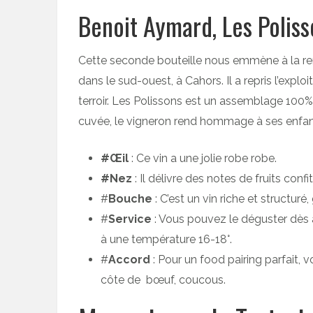
Benoit Aymard, Les Polis
Cette seconde bouteille nous emmène à la re
dans le sud-ouest, à Cahors. Il a repris l’explo
terroir. Les Polissons est un assemblage 100%
cuvée, le vigneron rend hommage à ses enfant
#Œil
: Ce vin a une jolie robe robe.
#Nez
: Il délivre des notes de fruits confit
#
Bouche
: C’est un vin riche et structu
#
Service
: Vous pouvez le déguster dès à 
à une température 16-18°.
#
Accord
: Pour un food pairing parfait,
côte de bœuf, coucous.