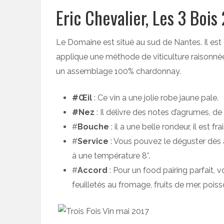
Eric Chevalier, Les 3 Bois
Le Domaine est situé au sud de Nantes. Il est
applique une méthode de viticulture raisonné
un assemblage 100% chardonnay.
#Œil
: Ce vin a une jolie robe jaune pale.
#Nez
: Il délivre des notes d’agrumes, 
#
Bouche
: il a une belle rondeur, il est fr
#
Service
: Vous pouvez le déguster dès à 
à une température 8°.
#
Accord
: Pour un food pairing parfait,
feuilletés au fromage, fruits de mer, poiss