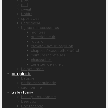
polo
pull
sweat
t-shirt
sportswear
unde’rwear
bijoux et accessoires
montres
bracelets cuir
foulard
cravate/ nœud papillon
chapeau/ casquette/ béret
ceintures/bretelles….
chaussettes
Lunettes de soleil
Le petit mec
maroquinerie
bagage
petite maroquinerie
sac homme
Les box homme
beauty box homme
beerbox
Box lifestyle