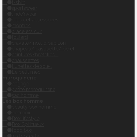
t-shirt
sportswear
unde'rwear
bijoux et accessoires
montres
bracelets cuir
foulard
cravate/ nœud papillon
chapeau/ casquette/ béret
ceintures/bretelles....
chaussettes
Lunettes de soleil
Le petit mec
maroquinerie
bagage
petite maroquinerie
sac homme
Les box homme
beauty box homme
beerbox
Box lifestyle
Box Spiritueux
food box
les box café