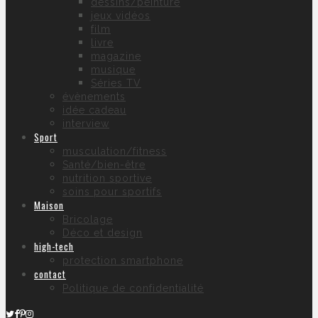
dessins/peinture
jeux vidéos
film
livre
magazine
musique
Séries TV
évènements
idée cadeau
interview
Sport
musculation/fitness
Santé/bien-être
nutrition sportive
soins pour sportifs
Maison
Bricolage
Déco et design
high-tech
protection smartphone
contact
Politique de confidentialité