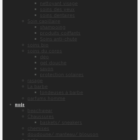
nettoyant visage
soins des yeux
soins dentaires
Soin capillaire
shampoing
produits coiffants
Soins anti-chute
soins bio
soins du corps
déo
gel douche
savon
protection solaires
rasage
La barbe
tondeuses à barbe
parfums homme
mode
beachwear
Chaussures
baskets/ sneakers
chemises
doudoune/ manteau/ blouson