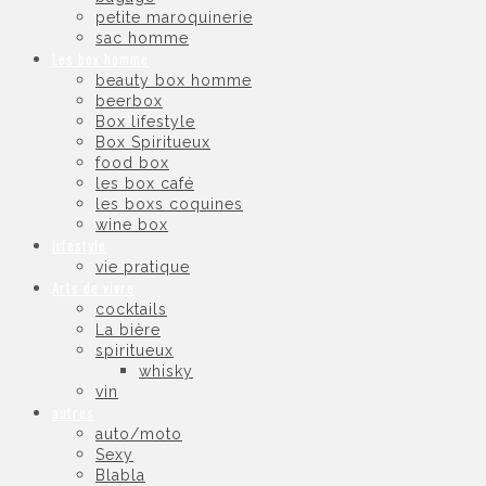
petite maroquinerie
sac homme
Les box homme
beauty box homme
beerbox
Box lifestyle
Box Spiritueux
food box
les box café
les boxs coquines
wine box
lifestyle
vie pratique
Arts de vivre
cocktails
La bière
spiritueux
whisky
vin
autres
auto/moto
Sexy
Blabla