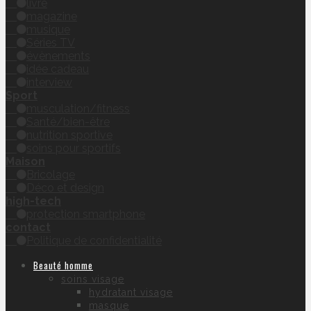
livre
magazine
musique
Séries TV
évènements
idée cadeau
interview
Sport
musculation/fitness
Santé/bien-être
nutrition sportive
soins pour sportifs
Maison
Bricolage
Déco et design
high-tech
protection smartphone
contact
Politique de confidentialité
Beauté homme
soins visage
hydratant visage
masque