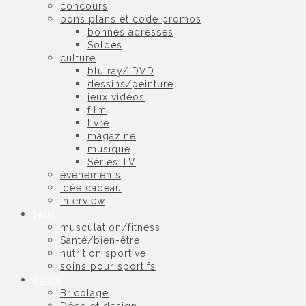
concours
bons plans et code promos
bonnes adresses
Soldes
culture
blu ray/ DVD
dessins/peinture
jeux vidéos
film
livre
magazine
musique
Séries TV
évènements
idée cadeau
interview
Sport
musculation/fitness
Santé/bien-être
nutrition sportive
soins pour sportifs
Maison
Bricolage