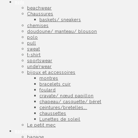
mode
beachwear
Chaussures
baskets/ sneakers
chemises
doudoune/ manteau/ blouson
polo
pull
sweat
t-shirt
sportswear
unde’rwear
bijoux et accessoires
montres
bracelets cuir
foulard
cravate/ nœud papillon
chapeau/ casquette/ béret
ceintures/bretelles….
chaussettes
Lunettes de soleil
Le petit mec
maroquinerie
bagage