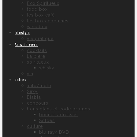
Box Spiritueux
food box
les box café
les boxs coquines
wine box
lifestyle
vie pratique
Arts de vivre
cocktails
La bière
spiritueux
whisky
vin
autres
auto/moto
Sexy
Blabla
concours
bons plans et code promos
bonnes adresses
Soldes
culture
blu ray/ DVD