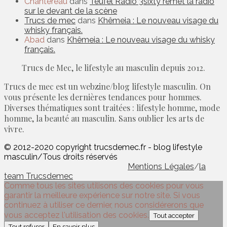
Chantereau
dans
Teufel Radio 3sixty remet la radio
sur le devant de la scène
Trucs de mec
dans
Khêmeia : Le nouveau visage du
whisky français.
Abad
dans
Khêmeia : Le nouveau visage du whisky
français.
Trucs de Mec, le lifestyle au masculin depuis 2012.
Trucs de mec est un webzine/blog lifestyle masculin. On
vous présente les dernières tendances pour hommes.
Diverses thématiques sont traitées : lifestyle homme, mode
homme, la beauté au masculin. Sans oublier les arts de
vivre.
© 2012-2020 copyright trucsdemec.fr - blog lifestyle
masculin/Tous droits réservés
Mentions Légales
/
la
team Trucsdemec
Comme tous les sites utilisons des cookies pour vous
garantir la meilleure expérience sur notre site. Si vous
continuez à utiliser ce dernier, nous considérerons que
vous acceptez l'utilisation des cookies.
Tout accepter
Tout refuser
En savoir plus