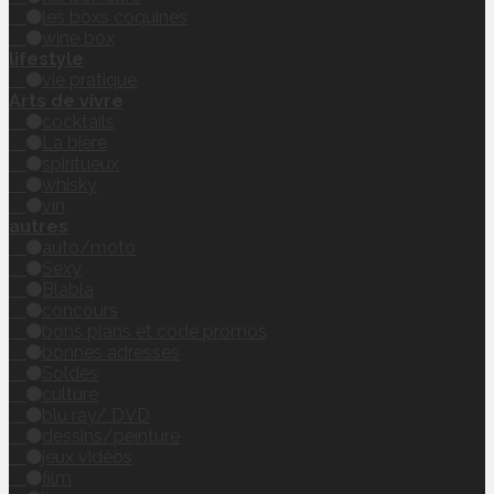
les boxs coquines
wine box
lifestyle
vie pratique
Arts de vivre
cocktails
La bière
spiritueux
whisky
vin
autres
auto/moto
Sexy
Blabla
concours
bons plans et code promos
bonnes adresses
Soldes
culture
blu ray/ DVD
dessins/peinture
jeux vidéos
film