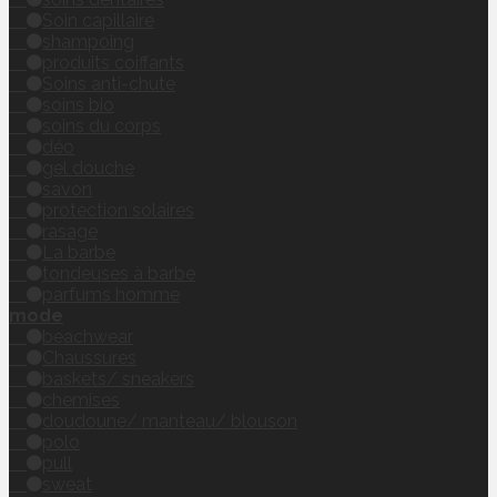
Soin capillaire
shampoing
produits coiffants
Soins anti-chute
soins bio
soins du corps
déo
gel douche
savon
protection solaires
rasage
La barbe
tondeuses à barbe
parfums homme
mode
beachwear
Chaussures
baskets/ sneakers
chemises
doudoune/ manteau/ blouson
polo
pull
sweat