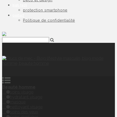
Déco et design
high-tech
protection smartphone
contact
Politique de confidentialité
Beauté homme
soins visage
hydratant visage
masque
nettoyant visage
soins des yeux
soins dentaires