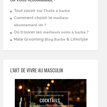
Tout savoir sur l’
huile à barbe
Comment choisir le
meilleur
abonnement vin ?
Où trouver les
?
meilleurs soins à barbe
Male Grooming
& Lifestyle
Blog Barbe
L’ART DE VIVRE AU MASCULIN