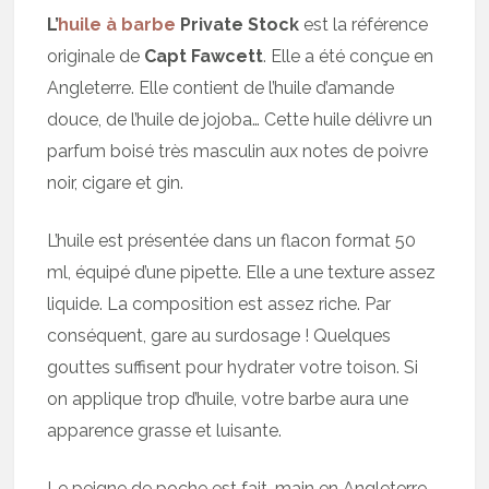
L’
huile à barbe
Private Stock
est la référence
originale de
Capt Fawcett
. Elle a été conçue en
Angleterre. Elle contient de l’huile d’amande
douce, de l’huile de jojoba… Cette huile délivre un
parfum boisé très masculin aux notes de poivre
noir, cigare et gin.
L’huile est présentée dans un flacon format 50
ml, équipé d’une pipette. Elle a une texture assez
liquide. La composition est assez riche. Par
conséquent, gare au surdosage ! Quelques
gouttes suffisent pour hydrater votre toison. Si
on applique trop d’huile, votre barbe aura une
apparence grasse et luisante.
Le peigne de poche est fait-main en Angleterre.