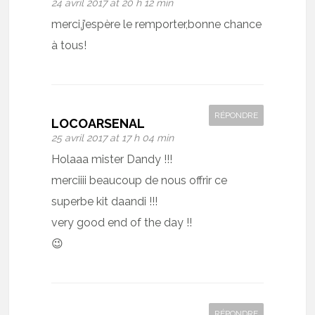
24 avril 2017 at 20 h 12 min
merci,j’espère le remporter,bonne chance
à tous!
RÉPONDRE
LOCOARSENAL
25 avril 2017 at 17 h 04 min
Holaaa mister Dandy !!!
merciiii beaucoup de nous offrir ce
superbe kit daandi !!!
very good end of the day !!
😉
RÉPONDRE