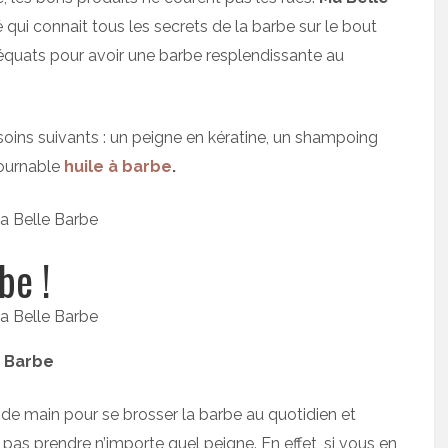
qui connait tous les secrets de la barbe sur le bout
 adéquats pour avoir une barbe resplendissante au
soins suivants : un peigne en kératine, un shampoing
tournable
huile à barbe
.
be !
e Barbe
e de main pour se brosser la barbe au quotidien et
ut pas prendre n’importe quel peigne. En effet, si vous en