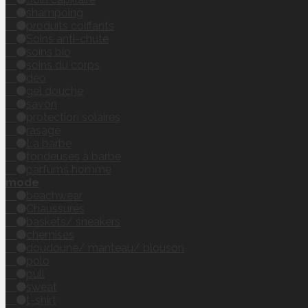
shampoing
produits coiffants
Soins anti-chute
soins bio
soins du corps
déo
gel douche
savon
protection solaires
rasage
La barbe
tondeuses à barbe
parfums homme
mode
beachwear
Chaussures
baskets/ sneakers
chemises
doudoune/ manteau/ blouson
polo
pull
sweat
t-shirt