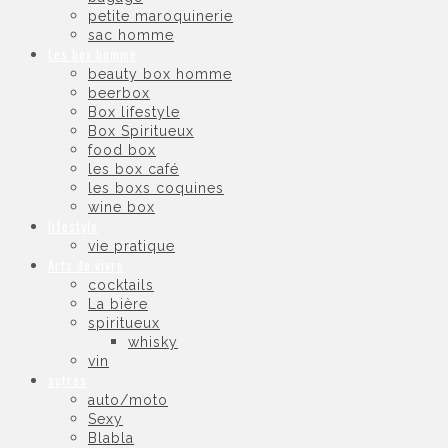
petite maroquinerie
sac homme
Les box homme
beauty box homme
beerbox
Box lifestyle
Box Spiritueux
food box
les box café
les boxs coquines
wine box
lifestyle
vie pratique
Arts de vivre
cocktails
La bière
spiritueux
whisky
vin
autres
auto/moto
Sexy
Blabla