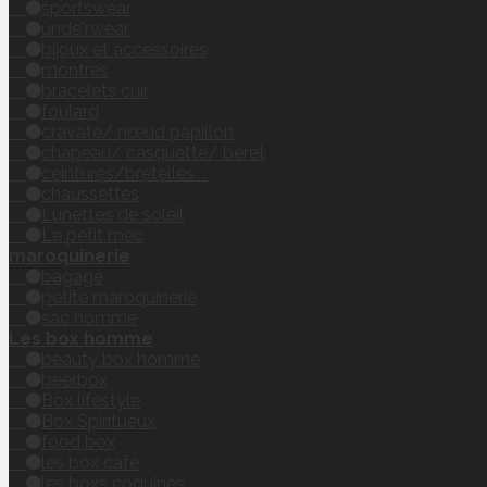
sportswear
unde'rwear
bijoux et accessoires
montres
bracelets cuir
foulard
cravate/ nœud papillon
chapeau/ casquette/ béret
ceintures/bretelles....
chaussettes
Lunettes de soleil
Le petit mec
maroquinerie
bagage
petite maroquinerie
sac homme
Les box homme
beauty box homme
beerbox
Box lifestyle
Box Spiritueux
food box
les box café
les boxs coquines