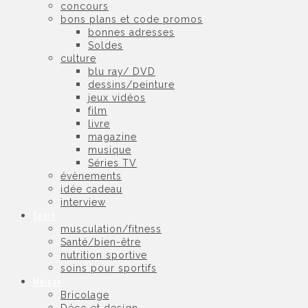
concours
bons plans et code promos
bonnes adresses
Soldes
culture
blu ray/ DVD
dessins/peinture
jeux vidéos
film
livre
magazine
musique
Séries TV
évènements
idée cadeau
interview
Sport
musculation/fitness
Santé/bien-être
nutrition sportive
soins pour sportifs
Maison
Bricolage