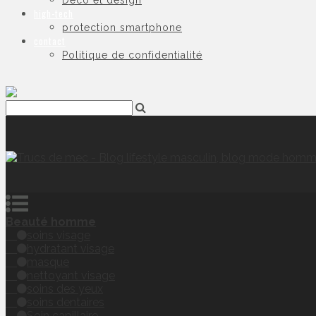
Déco et design
high-tech
protection smartphone
contact
Politique de confidentialité
Beauté homme
soins visage
hydratant visage
masque
nettoyant visage
soins des yeux
soins dentaires
Soin capillaire