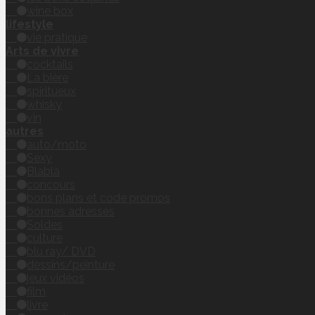
wine box
lifestyle
vie pratique
Arts de vivre
cocktails
La bière
spiritueux
whisky
vin
autres
auto/moto
Sexy
Blabla
concours
bons plans et code promos
bonnes adresses
Soldes
culture
blu ray/ DVD
dessins/peinture
jeux vidéos
film
livre