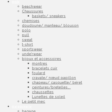
mode
beachwear
Chaussures
baskets/ sneakers
chemises
doudoune/ manteau/ blouson
polo
pull
sweat
t-shirt
sportswear
unde’rwear
bijoux et accessoires
montres
bracelets cuir
foulard
cravate/ nœud papillon
chapeau/ casquette/ béret
ceintures/bretelles….
chaussettes
Lunettes de soleil
Le petit mec
maroquinerie
bagage