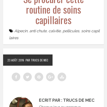
routine de soins
capillaires
Alpecin
,
anti chute
,
calvitie
,
pellicules
,
soins capil
laires
23 AOÛT 2016
PAR TRUCS DE MEC
ECRIT PAR : TRUCS DE MEC