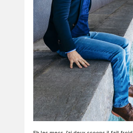
Eh les mecs, j’ai deux scoops il fait fro