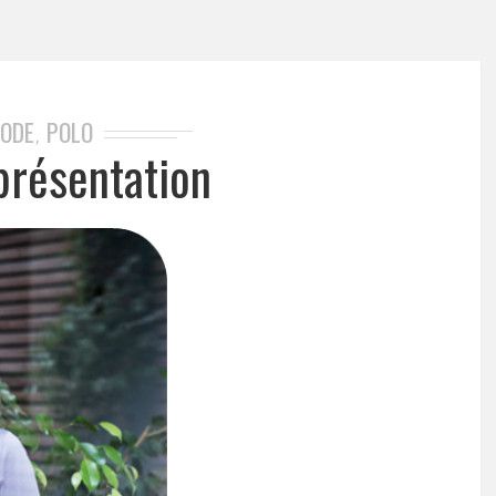
ODE
POLO
,
présentation