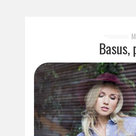
M
Basus, 