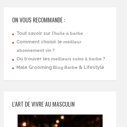
ON VOUS RECOMMANDE :
Tout savoir sur l’
huile à barbe
Comment choisir le
meilleur
abonnement vin ?
Où trouver les
?
meilleurs soins à barbe
Male Grooming
& Lifestyle
Blog Barbe
L’ART DE VIVRE AU MASCULIN