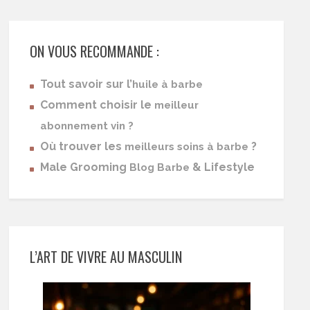
ON VOUS RECOMMANDE :
Tout savoir sur l’
huile à barbe
Comment choisir le
meilleur
abonnement vin ?
Où trouver les
?
meilleurs soins à barbe
Male Grooming
& Lifestyle
Blog Barbe
L’ART DE VIVRE AU MASCULIN