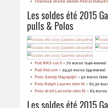
Chemise droite denim Petrol Industr
Les soldes été 2015 Gal
pulls & Polos
Pull IKKS col V
– 70 euros (
140 euros
)
Pull Volcom
– 29,50 euros (
59 euros
)
Polo Gandy Napapijiri
– 50 euros (
100
Polo Ralph Lauren slim fit
– 62,30 eur
Polo droit Lacoste slim fit
– 63 euros 
Les soldes été 2015 Gal