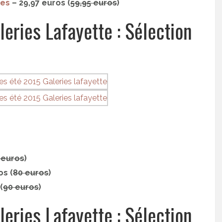
ies
– 29,97 euros (
59,95 euros
)
eries Lafayette : Sélection
 euros
)
os (
80 euros
)
(
90 euros
)
eries Lafayette : Sélection