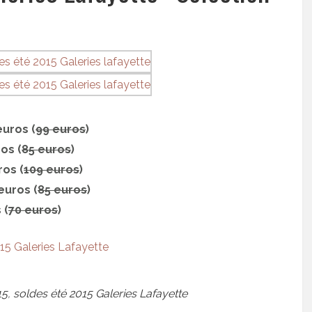
euros (
99 euros
)
os (
85 euros
)
ros (
109 euros
)
euros (
85 euros
)
 (
70 euros
)
15
,
soldes été 2015 Galeries Lafayette