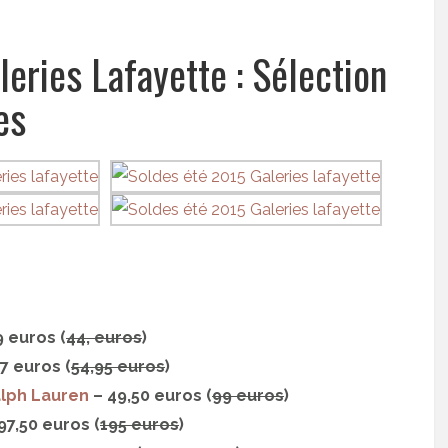
eries Lafayette : Sélection
es
9 euros (
44, euros
)
7 euros (
54,95 euros
)
alph Lauren
– 49,50 euros (
99 euros
)
97,50 euros (
195 euros
)