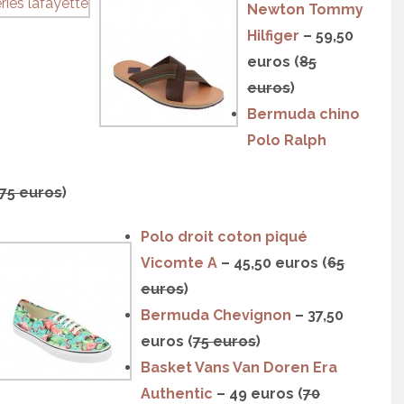
Newton Tommy
Hilfiger
– 59,50
euros (
85
euros
)
Bermuda chino
Polo Ralph
75 euros
)
Polo droit coton piqué
Vicomte A
– 45,50 euros (
65
euros
)
Bermuda Chevignon
– 37,50
euros (
75 euros
)
Basket Vans Van Doren Era
Authentic
– 49 euros (
70