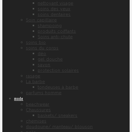
nettoyant visage
soins des yeux
soins dentaires
Soin capillaire
shampoing
produits coiffants
Soins anti-chute
soins bio
soins du corps
déo
gel douche
savon
protection solaires
rasage
La barbe
tondeuses à barbe
parfums homme
mode
beachwear
Chaussures
baskets/ sneakers
chemises
doudoune/ manteau/ blouson