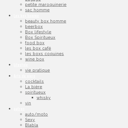
petite maroquinerie
sac homme
Les box homme
beauty box homme
beerbox
Box lifestyle
Box Spiritueux
food box
les box café
les boxs coquines
wine box
lifestyle
vie pratique
Arts de vivre
cocktails
La bière
spiritueux
whisky
vin
autres
auto/moto
Sexy
Blabla