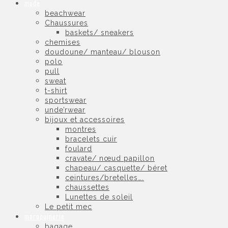
mode
beachwear
Chaussures
baskets/ sneakers
chemises
doudoune/ manteau/ blouson
polo
pull
sweat
t-shirt
sportswear
unde’rwear
bijoux et accessoires
montres
bracelets cuir
foulard
cravate/ nœud papillon
chapeau/ casquette/ béret
ceintures/bretelles….
chaussettes
Lunettes de soleil
Le petit mec
maroquinerie
bagage