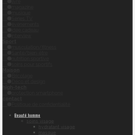
livre
magazine
musique
Séries TV
évènements
idée cadeau
interview
Sport
musculation/fitness
Santé/bien-être
nutrition sportive
soins pour sportifs
Maison
Bricolage
Déco et design
high-tech
protection smartphone
contact
Politique de confidentialité
Beauté homme
soins visage
hydratant visage
masque