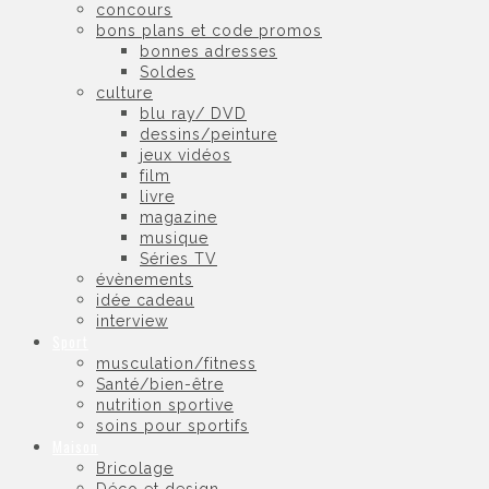
concours
bons plans et code promos
bonnes adresses
Soldes
culture
blu ray/ DVD
dessins/peinture
jeux vidéos
film
livre
magazine
musique
Séries TV
évènements
idée cadeau
interview
Sport
musculation/fitness
Santé/bien-être
nutrition sportive
soins pour sportifs
Maison
Bricolage