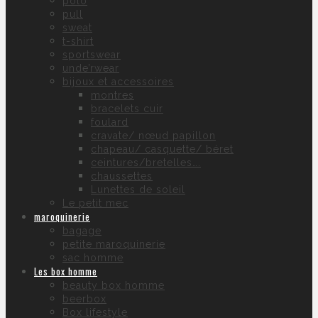
polo
pull
sweat
t-shirt
sportswear
unde’rwear
bijoux et accessoires
montres
bracelets cuir
foulard
cravate/ nœud papillon
chapeau/ casquette/ béret
ceintures/bretelles….
chaussettes
Lunettes de soleil
Le petit mec
maroquinerie
bagage
petite maroquinerie
sac homme
Les box homme
beauty box homme
beerbox
Box lifestyle