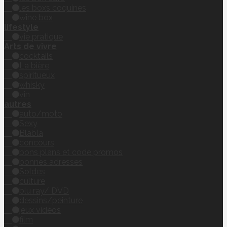
les boxs coquines
wine box
lifestyle
vie pratique
Arts de vivre
cocktails
La bière
spiritueux
whisky
vin
autres
auto/moto
Sexy
Blabla
concours
bons plans et code promos
bonnes adresses
Soldes
culture
blu ray/ DVD
dessins/peinture
jeux vidéos
film