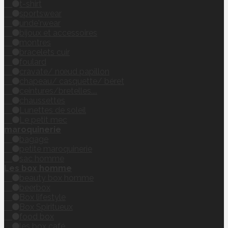
t-shirt
sportswear
unde'rwear
bijoux et accessoires
montres
bracelets cuir
foulard
cravate/ nœud papillon
chapeau/ casquette/ béret
ceintures/bretelles....
chaussettes
Lunettes de soleil
Le petit mec
maroquinerie
bagage
petite maroquinerie
sac homme
Les box homme
beauty box homme
beerbox
Box lifestyle
Box Spiritueux
food box
les box café