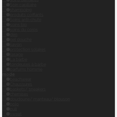
Soin capillaire
shampoing
produits coiffants
Soins anti-chute
soins bio
soins du corps
déo
gel douche
savon
protection solaires
rasage
La barbe
tondeuses à barbe
parfums homme
mode
beachwear
Chaussures
baskets/ sneakers
chemises
doudoune/ manteau/ blouson
polo
pull
sweat