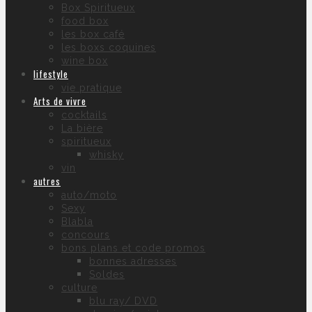
Box Spiritueux
food box
les box café
les boxs coquines
wine box
lifestyle
vie pratique
Arts de vivre
cocktails
La bière
spiritueux
whisky
vin
autres
auto/moto
Sexy
Blabla
concours
bons plans et code promos
bonnes adresses
Soldes
culture
blu ray/ DVD