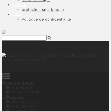
Déco et design
high-tech
protection smartphone
contact
Politique de confidentialité
Beauté homme
soins visage
hydratant visage
masque
nettoyant visage
soins des yeux
soins dentaires