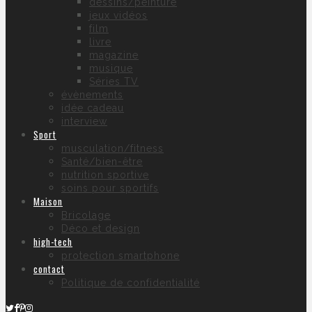
dessins/peinture
jeux vidéos
film
livre
magazine
musique
Séries TV
évènements
idée cadeau
interview
Sport
musculation/fitness
Santé/bien-être
nutrition sportive
soins pour sportifs
Maison
Bricolage
Déco et design
high-tech
protection smartphone
contact
Politique de confidentialité