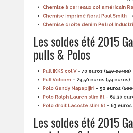
Chemise à carreaux col américain R
Chemise imprimé floral Paul Smith
– 
Chemise droite denim Petrol Industr
Les soldes été 2015 Gal
pulls & Polos
Pull IKKS col V
– 70 euros (
140 euros
)
Pull Volcom
– 29,50 euros (
59 euros
)
Polo Gandy Napapijiri
– 50 euros (
100
Polo Ralph Lauren slim fit
– 62,30 eur
Polo droit Lacoste slim fit
– 63 euros 
Les soldes été 2015 Gal