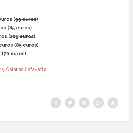
euros (
99 euros
)
os (
85 euros
)
ros (
109 euros
)
euros (
85 euros
)
 (
70 euros
)