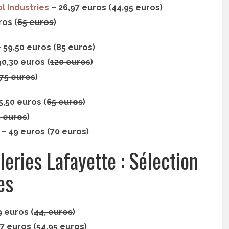
l Industries
– 26,97 euros (
44,95 euros
)
ros (
65 euros
)
 59,50 euros (
85 euros
)
0,30 euros (
120 euros
)
75 euros
)
5,50 euros (
65 euros
)
5 euros
)
– 49 euros (
70 euros
)
eries Lafayette : Sélection
es
9 euros (
44, euros
)
7 euros (
54,95 euros
)