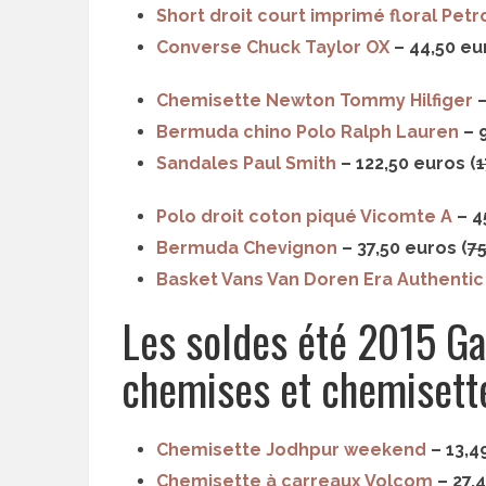
Short droit court imprimé floral Petro
Converse Chuck Taylor OX
– 44,50 eu
Chemisette Newton Tommy Hilfiger
–
Bermuda chino Polo Ralph Lauren
– 9
Sandales Paul Smith
– 122,50 euros (
1
Polo droit coton piqué Vicomte A
– 4
Bermuda Chevignon
– 37,50 euros (
7
Basket Vans Van Doren Era Authentic
Les soldes été 2015 Gal
chemises et chemisett
Chemisette Jodhpur weekend
– 13,4
Chemisette à carreaux Volcom
– 27,4