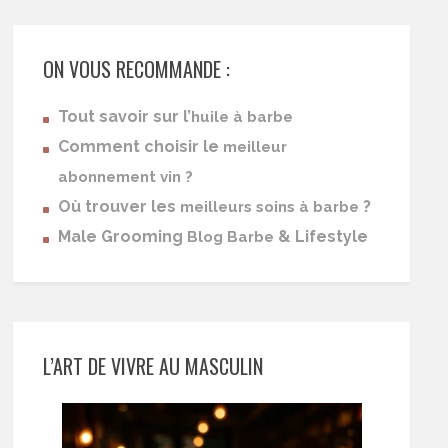
ON VOUS RECOMMANDE :
Tout savoir sur l’
huile à barbe
Comment choisir le
meilleur
abonnement vin ?
Où trouver les
?
meilleurs soins à barbe
Male Grooming
& Lifestyle
Blog Barbe
L’ART DE VIVRE AU MASCULIN