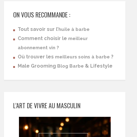
ON VOUS RECOMMANDE :
Tout savoir sur l’
huile à barbe
Comment choisir le
meilleur
abonnement vin ?
Où trouver les
?
meilleurs soins à barbe
Male Grooming
& Lifestyle
Blog Barbe
L’ART DE VIVRE AU MASCULIN