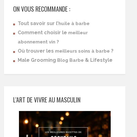
ON VOUS RECOMMANDE :
Tout savoir sur l’
huile à barbe
Comment choisir le
meilleur
abonnement vin ?
Où trouver les
?
meilleurs soins à barbe
Male Grooming
& Lifestyle
Blog Barbe
L’ART DE VIVRE AU MASCULIN