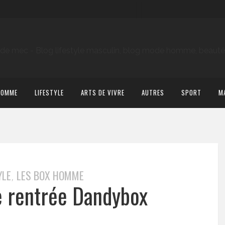
HOMME
LIFESTYLE
ARTS DE VIVRE
AUTRES
SPORT
M
YLE
LES BOX HOMME
,
de rentrée Dandybox