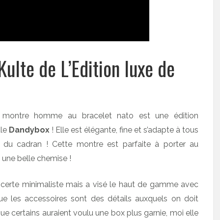
ulte de L’Edition luxe de
 montre homme au bracelet nato est une édition
ale
Dandybox
! Elle est élégante, fine et s’adapte à tous
e du cadran ! Cette montre est parfaite à porter au
u une belle chemise !
certe minimaliste mais a visé le haut de gamme avec
ue les accessoires sont des détails auxquels on doit
e certains auraient voulu une box plus garnie, moi elle