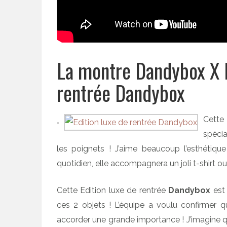
La montre Dandybox X K
rentrée Dandybox
Cette
spéci
les poignets ! J’aime beaucoup l’esthétiqu
quotidien, elle accompagnera un joli t-shirt o
Cette Edition luxe de rentrée
Dandybox
est 
ces 2 objets ! L’équipe a voulu confirmer q
accorder une grande importance ! J’imagine qu