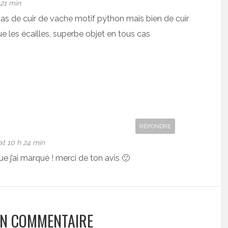
 21 min
pas de cuir de vache motif python mais bien de cuir
e les écailles, superbe objet en tous cas
RÉPONDRE
t 10 h 24 min
ue j’ai marqué ! merci de ton avis 🙂
UN COMMENTAIRE