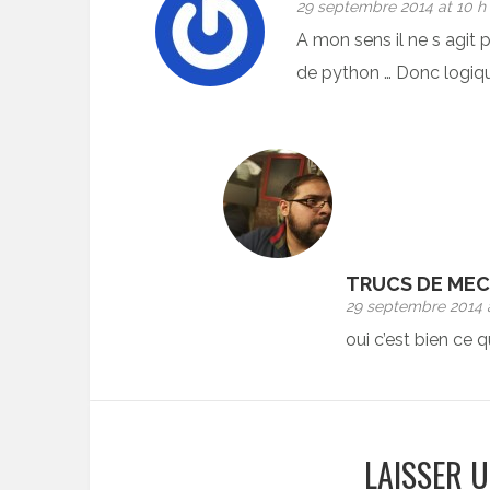
29 septembre 2014 at 10 h
A mon sens il ne s agit 
de python … Donc logiqu
TRUCS DE MEC
29 septembre 2014 a
oui c’est bien ce q
LAISSER 