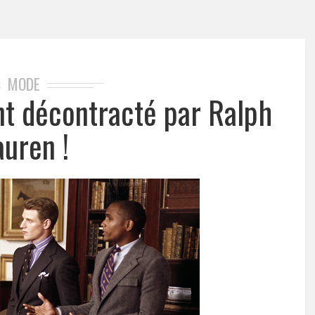
MODE
nt décontracté par Ralph
auren !