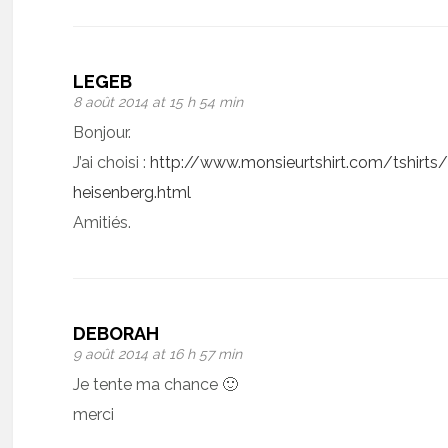
LEGEB
8 août 2014 at 15 h 54 min
Bonjour.
J’ai choisi :
http://www.monsieurtshirt.com/tshirts/
heisenberg.html
Amitiés.
DEBORAH
9 août 2014 at 16 h 57 min
Je tente ma chance 🙂
merci