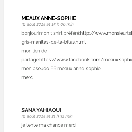
MEAUX ANNE-SOPHIE
31 août 2014 at 15 h 06 min
bonjour!mon t shirt préféré:
http://www.monsieurtsh
gris-manitas-de-la-bitas.html
mon lien de
partage:
https://www.facebook.com/meaux.soph
mon pseudo FB:meaux anne-sophie
merci
SANA YAHIAOUI
31 août 2014 at 21 h 32 min
je tente ma chance merci