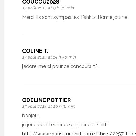
COUCOU2028
17 août 2014 at 9 h 40 min
Merci, ils sont sympas les T’shirts, Bonne journé
COLINE T.
17 août 2014 at 15 h 50 min
j’adore, merci pour ce concours 🙂
ODELINE POTTIER
17 août 2014 at 20 h 31 min
bonjour,
je joue pour tenter de gagner ce Tshirt :
http://www.monsieurtshirt.com/tshirts/2257-tee-sh