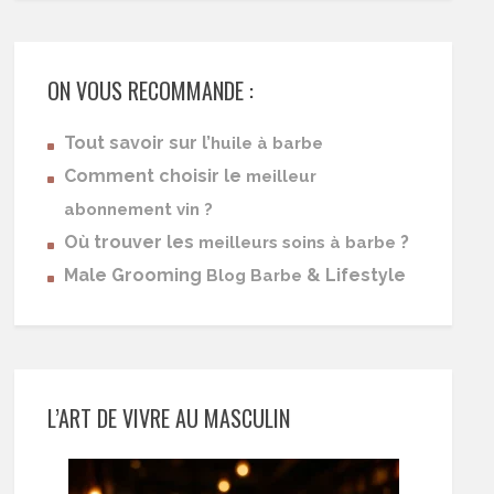
ON VOUS RECOMMANDE :
Tout savoir sur l’
huile à barbe
Comment choisir le
meilleur
abonnement vin ?
Où trouver les
?
meilleurs soins à barbe
Male Grooming
& Lifestyle
Blog Barbe
L’ART DE VIVRE AU MASCULIN