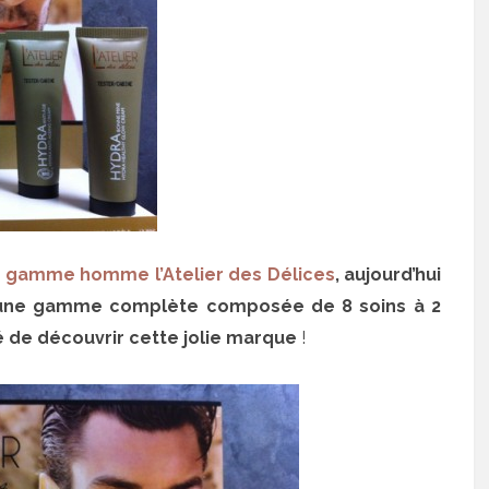
a
gamme homme l’Atelier des Délices
, aujourd’hui
r une gamme complète composée de 8 soins à 2
té de découvrir cette jolie marque
!