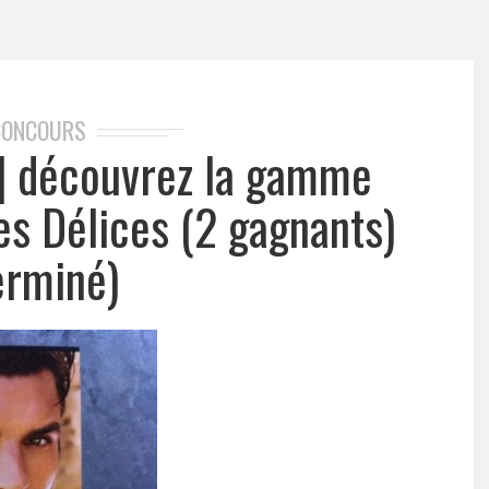
CONCOURS
] découvrez la gamme
es Délices (2 gagnants)
erminé)