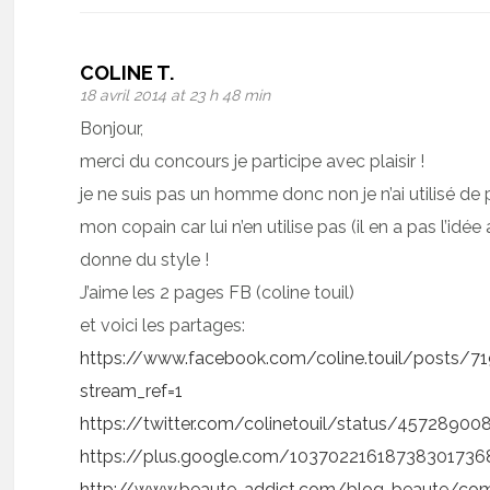
COLINE T.
18 avril 2014 at 23 h 48 min
Bonjour,
merci du concours je participe avec plaisir !
je ne suis pas un homme donc non je n’ai utilisé de 
mon copain car lui n’en utilise pas (il en a pas l’idée
donne du style !
J’aime les 2 pages FB (coline touil)
et voici les partages:
https://www.facebook.com/coline.touil/posts/
stream_ref=1
https://twitter.com/colinetouil/status/4572890
https://plus.google.com/1037022161873830173
http://www.beaute-addict.com/blog-beaute/com