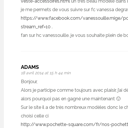
veste-accessoires.html
un tres beau modele dans le
je me permets de vous suivre sur fc vanessa degr
https://www.facebook.com/vanessouille.mige/
stream_ref=10
.
fan sur hc vanessouille. je vous souhaite plein de
ADAMS
18 avril 2014 at 15 h 44 min
Bonjour,
Alors je participe comme toujours avec plaisir, j’ai 
alors pourquoi pas en gagné une maintenant 🙂
Sur le site il a de très nombreux modèles donc le cho
choisi celle ci
http://www.pochette-square.com/fr/nos-pochet