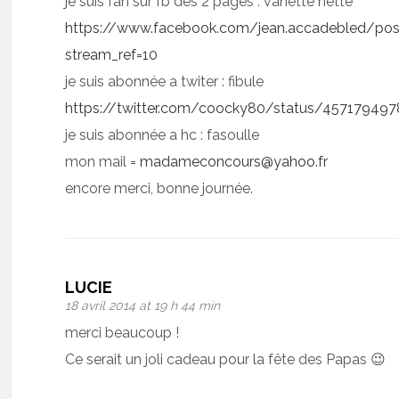
je suis fan sur fb des 2 pages : vanette nette
https://www.facebook.com/jean.accadebled/p
stream_ref=10
je suis abonnée a twiter : fibule
https://twitter.com/coocky80/status/4571794
je suis abonnée a hc : fasoulle
mon mail =
madameconcours@yahoo.fr
encore merci, bonne journée.
LUCIE
18 avril 2014 at 19 h 44 min
merci beaucoup !
Ce serait un joli cadeau pour la fête des Papas 😉