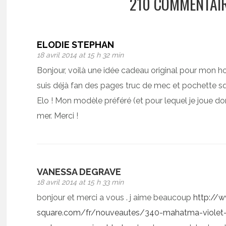
210 COMMENTAI
ELODIE STEPHAN
18 avril 2014 at 15 h 32 min
Bonjour, voilà une idée cadeau original pour mon h
suis déjà fan des pages truc de mec et pochette 
Elo ! Mon modèle préféré (et pour lequel je joue do
mer. Merci !
VANESSA DEGRAVE
18 avril 2014 at 15 h 33 min
bonjour et merci a vous . j aime beaucoup
http://
square.com/fr/nouveautes/340-mahatma-viole