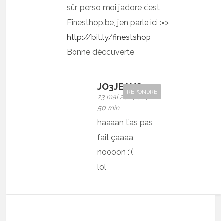
sûr, perso moi j’adore c’est
Finesthop.be, j’en parle ici :=>
http://bit.ly/finestshop
Bonne découverte
JO3JEANS
RÉPONDRE
23 mai 2014 at 7 h
50 min
haaaan t’as pas
fait çaaaa
noooon :'(
lol