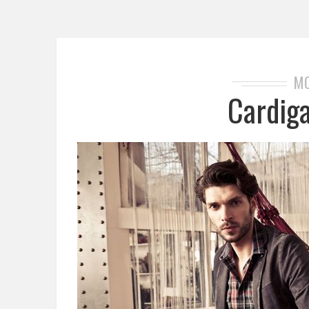
M
Cardig