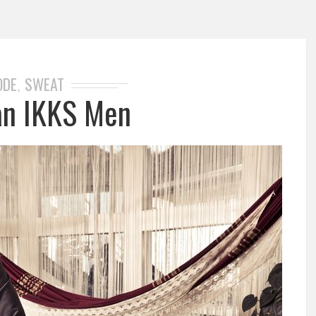
ODE
SWEAT
,
an IKKS Men