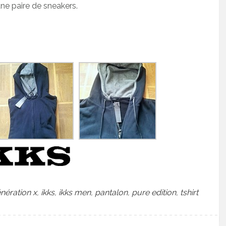
une paire de sneakers.
nération x
,
ikks
,
ikks men
,
pantalon
,
pure edition
,
tshirt