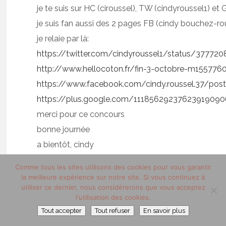
je te suis sur HC (ciroussel), TW (cindyroussel1) et
je suis fan aussi des 2 pages FB (cindy bouchez-ro
je relaie par là:
https://twitter.com/cindyroussel1/status/37772
http://www.hellocoton.fr/fin-3-octobre-m155776
https://www.facebook.com/cindy.roussel.37/po
https://plus.google.com/1118562923762391909
merci pour ce concours
bonne journée
a bientôt, cindy
Comme tous les sites utilisons des cookies pour vous garantir
la meilleure expérience sur notre site. Si vous continuez à
utiliser ce dernier, nous considérerons que vous acceptez
l'utilisation des cookies.
BRAHY VERONIQUE
11 septembre 2013 at 10 h 27 min
Tout accepter
Tout refuser
En savoir plus