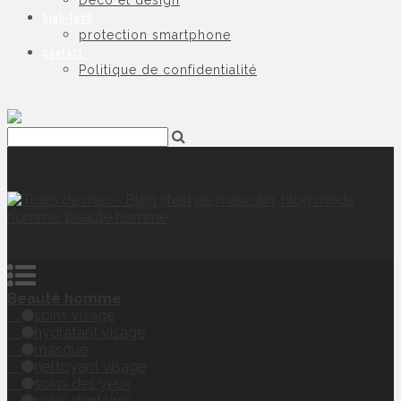
Déco et design
high-tech
protection smartphone
contact
Politique de confidentialité
Beauté homme
soins visage
hydratant visage
masque
nettoyant visage
soins des yeux
soins dentaires