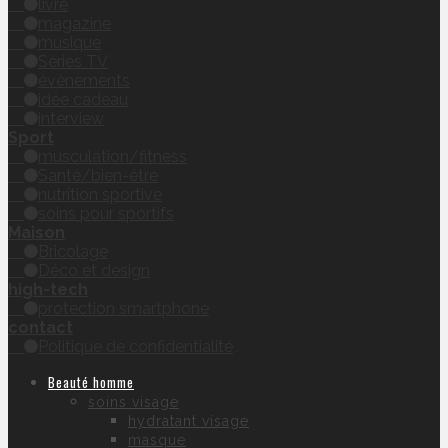
livre
magazine
musique
Séries TV
évènements
idée cadeau
interview
Sport
musculation/fitness
Santé/bien-être
nutrition sportive
soins pour sportifs
Maison
Bricolage
Déco et design
high-tech
protection smartphone
contact
Politique de confidentialité
Beauté homme
soins visage
hydratant visage
masque