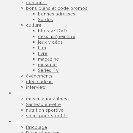
concours
bons plans et code promos
bonnes adresses
Soldes
culture
blu ray/ DVD
dessins/peinture
jeux vidéos
film
livre
magazine
musique
Séries TV
évènements
idée cadeau
interview
Sport
musculation/fitness
Santé/bien-être
nutrition sportive
soins pour sportifs
Maison
Bricolage