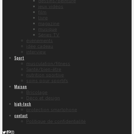
dessins/peinture
jeux vidéos
film
livre
magazine
musique
Séries TV
évènements
idée cadeau
interview
Sport
musculation/fitness
Santé/bien-être
nutrition sportive
soins pour sportifs
Maison
Bricolage
Déco et design
high-tech
protection smartphone
contact
Politique de confidentialité