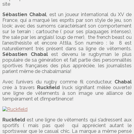
site
Sébastien Chabal
, est un joueur international du XV de
France, qui a marqué les esprits par son style de jeu, son
look; avec des surnoms caractérisant son comportement
sur le terrain : cartouche ( pour ses plaquages intenses),
the sale par les anglais( loup de mer), the french beast ou
l’anesthésiste et encore Attila. Son numéro : le 8 est
naturellement très présent dans sa ligne de vêtements.
Sébastien Chabal
est devenu le rugbyman le plus
populaire de sa génération et fait partie des personnalités
sportives françaises des plus appréciée, les journalistes
parlent même de chabalmania!
Avec l’univers du rugby comme fil conducteur,
Chabal
crée à travers
Ruckfield
(ruck signifiant mêlée ouverte)
une ligne de vêtements à son image une alliance de
tempérament et d’impertinence!
Ruckfield
est une ligne de vêtements qui s’adressent aux
sportifs ( mais pas que) qui apprécient autant le
sportswear que le casual chic. La marque a même pensé