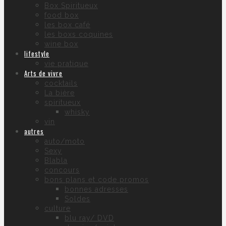
Box Spiritueux
food box
les box café
les boxs coquines
wine box
lifestyle
vie pratique
Arts de vivre
cocktails
La bière
spiritueux
whisky
vin
autres
auto/moto
Sexy
Blabla
concours
bons plans et code promos
bonnes adresses
Soldes
culture
blu ray/ DVD