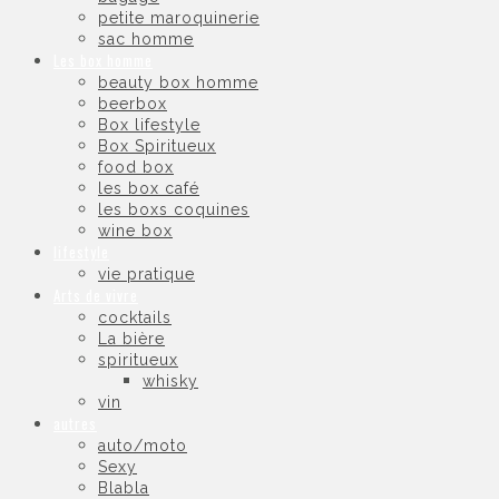
petite maroquinerie
sac homme
Les box homme
beauty box homme
beerbox
Box lifestyle
Box Spiritueux
food box
les box café
les boxs coquines
wine box
lifestyle
vie pratique
Arts de vivre
cocktails
La bière
spiritueux
whisky
vin
autres
auto/moto
Sexy
Blabla