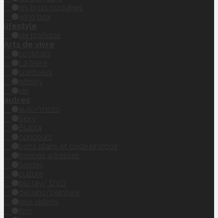
les boxs coquines
wine box
lifestyle
vie pratique
Arts de vivre
cocktails
La bière
spiritueux
whisky
vin
autres
auto/moto
Sexy
Blabla
concours
bons plans et code promos
bonnes adresses
Soldes
culture
blu ray/ DVD
dessins/peinture
jeux vidéos
film