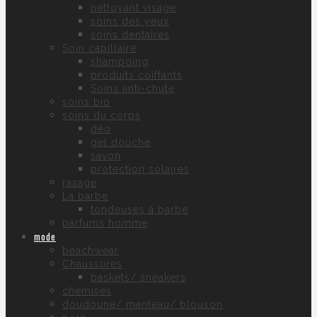
nettoyant visage
soins des yeux
soins dentaires
Soin capillaire
shampoing
produits coiffants
Soins anti-chute
soins bio
soins du corps
déo
gel douche
savon
protection solaires
rasage
La barbe
tondeuses à barbe
parfums homme
mode
beachwear
Chaussures
baskets/ sneakers
chemises
doudoune/ manteau/ blouson