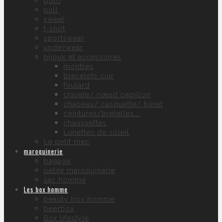
polo
pull
sweat
t-shirt
sportswear
unde’rwear
bijoux et accessoires
montres
bracelets cuir
foulard
cravate/ nœud papillon
chapeau/ casquette/ béret
ceintures/bretelles….
chaussettes
Lunettes de soleil
Le petit mec
maroquinerie
bagage
petite maroquinerie
sac homme
Les box homme
beauty box homme
beerbox
Box lifestyle