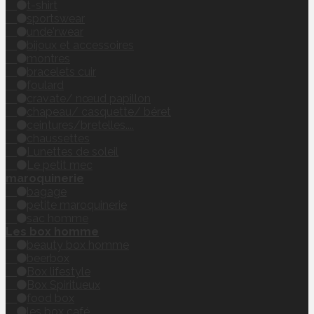
t-shirt
sportswear
unde'rwear
bijoux et accessoires
montres
bracelets cuir
foulard
cravate/ nœud papillon
chapeau/ casquette/ béret
ceintures/bretelles....
chaussettes
Lunettes de soleil
Le petit mec
maroquinerie
bagage
petite maroquinerie
sac homme
Les box homme
beauty box homme
beerbox
Box lifestyle
Box Spiritueux
food box
les box café