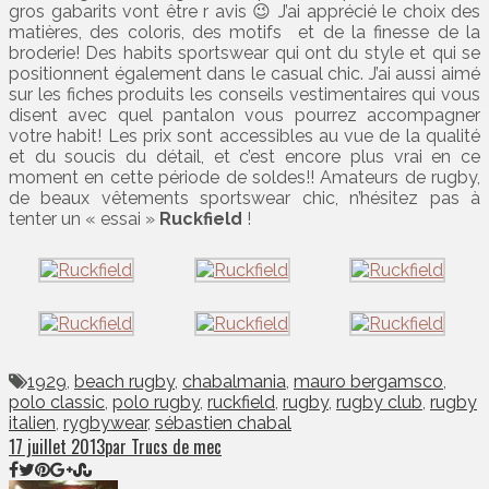
gros gabarits vont être r avis 😉 J’ai apprécié le choix des
matières, des coloris, des motifs et de la finesse de la
broderie! Des habits sportswear qui ont du style et qui se
positionnent également dans le casual chic. J’ai aussi aimé
sur les fiches produits les conseils vestimentaires qui vous
disent avec quel pantalon vous pourrez accompagner
votre habit! Les prix sont accessibles au vue de la qualité
et du soucis du détail, et c’est encore plus vrai en ce
moment en cette période de soldes!! Amateurs de rugby,
de beaux vêtements sportswear chic, n’hésitez pas à
tenter un « essai »
Ruckfield
!
1929
,
beach rugby
,
chabalmania
,
mauro bergamsco
,
polo classic
,
polo rugby
,
ruckfield
,
rugby
,
rugby club
,
rugby
italien
,
rygbywear
,
sébastien chabal
17 juillet 2013
par Trucs de mec