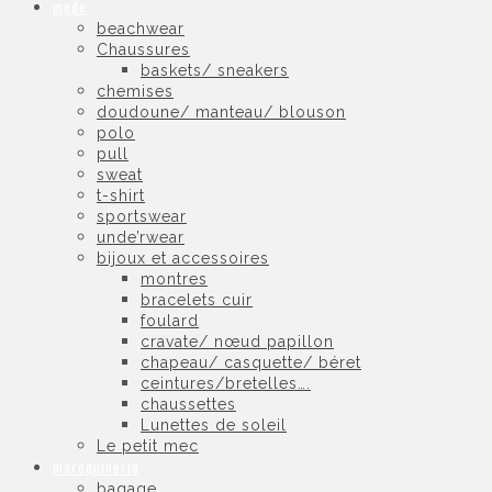
mode
beachwear
Chaussures
baskets/ sneakers
chemises
doudoune/ manteau/ blouson
polo
pull
sweat
t-shirt
sportswear
unde’rwear
bijoux et accessoires
montres
bracelets cuir
foulard
cravate/ nœud papillon
chapeau/ casquette/ béret
ceintures/bretelles….
chaussettes
Lunettes de soleil
Le petit mec
maroquinerie
bagage