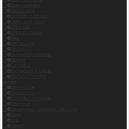
Soin capillaire
shampoing
produits coiffants
Soins anti-chute
soins bio
soins du corps
déo
gel douche
savon
protection solaires
rasage
La barbe
tondeuses à barbe
parfums homme
mode
beachwear
Chaussures
baskets/ sneakers
chemises
doudoune/ manteau/ blouson
polo
pull
sweat