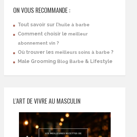
ON VOUS RECOMMANDE :
Tout savoir sur l’
huile à barbe
Comment choisir le
meilleur
abonnement vin ?
Où trouver les
?
meilleurs soins à barbe
Male Grooming
& Lifestyle
Blog Barbe
L’ART DE VIVRE AU MASCULIN