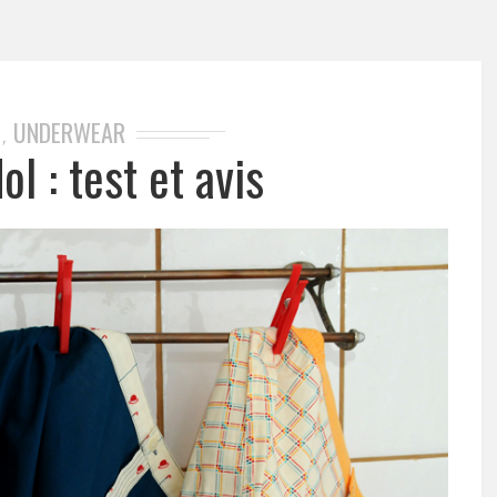
E
UNDERWEAR
,
l : test et avis