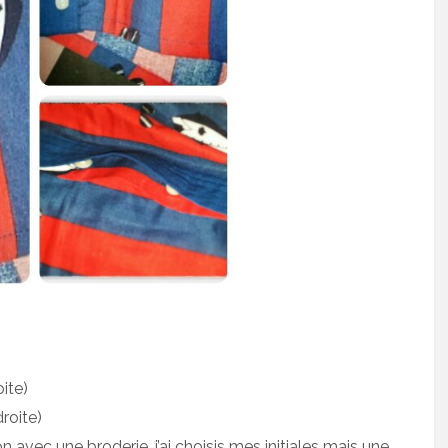
ite)
roite)
on avec une broderie, j’ai choisis mes initiales mais une