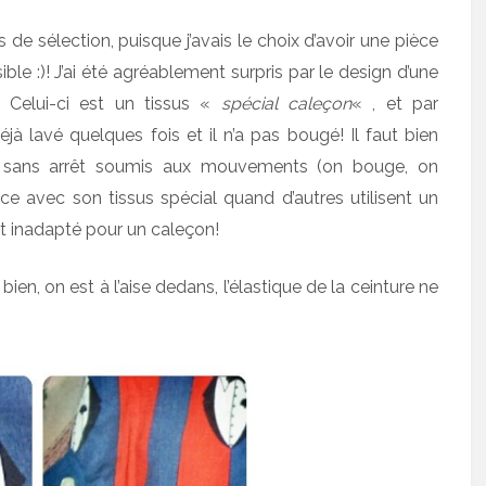
s de sélection, puisque j’avais le choix d’avoir une pièce
sible :)! J’ai été agréablement surpris par le design d’une
! Celui-ci est un tissus «
spécial caleçon
« , et par
déjà lavé quelques fois et il n’a pas bougé! Il faut bien
t sans arrêt soumis aux mouvements (on bouge, on
ence avec son tissus spécial quand d’autres utilisent un
 inadapté pour un caleçon!
 bien, on est à l’aise dedans, l’élastique de la ceinture ne