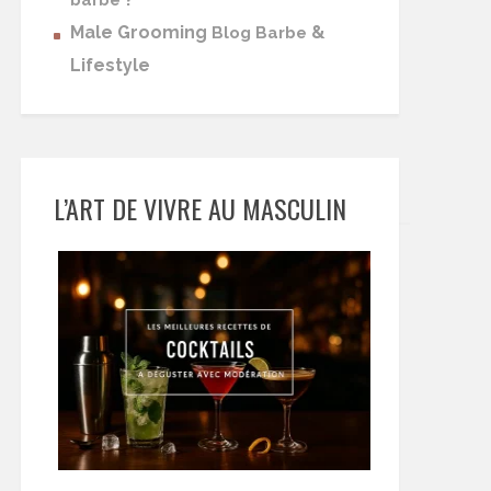
barbe
Male Grooming
&
Blog Barbe
Lifestyle
L’ART DE VIVRE AU MASCULIN