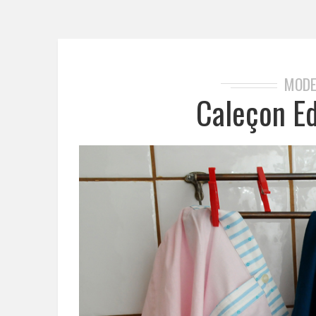
MOD
Caleçon Edo