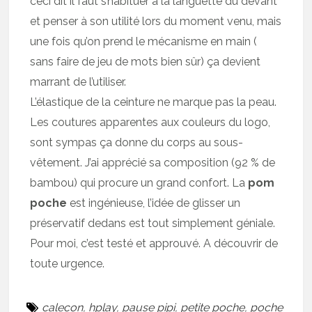
ceci dit il faut s’habituer à la languette du devant
et penser à son utilité lors du moment venu, mais
une fois qu’on prend le mécanisme en main (
sans faire de jeu de mots bien sûr) ça devient
marrant de l’utiliser.
L’élastique de la ceinture ne marque pas la peau.
Les coutures apparentes aux couleurs du logo,
sont sympas ça donne du corps au sous-
vêtement. J’ai apprécié sa composition (92 % de
bambou) qui procure un grand confort. La
pom
poche
est ingénieuse, l’idée de glisser un
préservatif dedans est tout simplement géniale.
Pour moi, c’est testé et approuvé. A découvrir de
toute urgence.
calecon
,
hplay
,
pause pipi
,
petite poche
,
poche