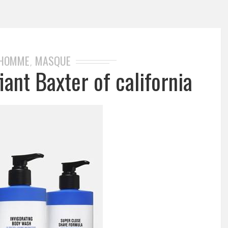
 HOMME
MASQUE
,
iant Baxter of california