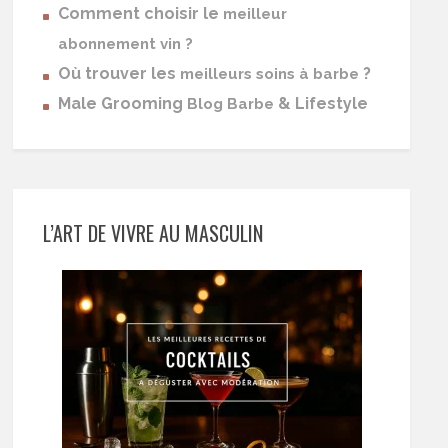
Comment choisir le
meilleur
abonnement vin ?
Où trouver les
?
meilleurs soins à barbe
Male Grooming
& Lifestyle
Blog Barbe
L’ART DE VIVRE AU MASCULIN