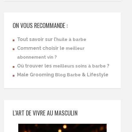
ON VOUS RECOMMANDE :
Tout savoir sur l’
huile à barbe
Comment choisir le
meilleur
abonnement vin ?
Où trouver les
?
meilleurs soins à barbe
Male Grooming
& Lifestyle
Blog Barbe
L’ART DE VIVRE AU MASCULIN